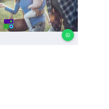
La tranquilidad no tiene
precio.
Descubre cómo nuestros
seguros pueden brindarte paz
mental en cualquier situación.
Hablar con un asesor
Líneas de asistencia